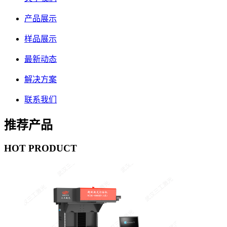
产品展示
样品展示
最新动态
解决方案
联系我们
推荐产品
HOT PRODUCT