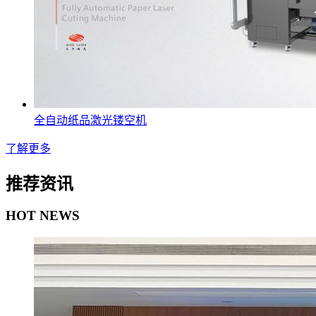
全自动纸品激光镂空机
了解更多
推荐资讯
HOT NEWS