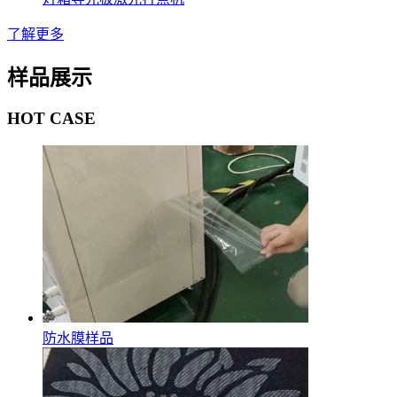
了解更多
样品展示
HOT CASE
防水膜样品