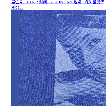
展位号：T3029b 时间：2026.05.19-21 地点：保利世贸博
览馆 ...