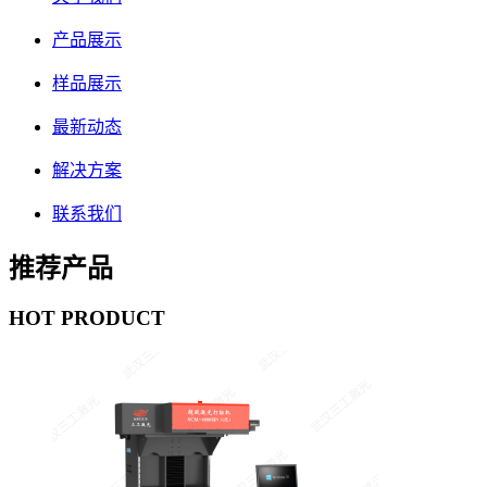
产品展示
样品展示
最新动态
解决方案
联系我们
推荐产品
HOT PRODUCT