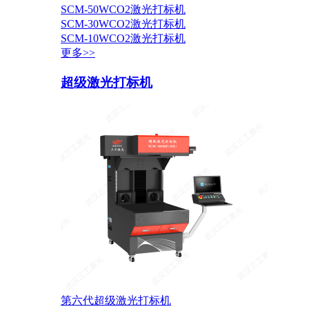
SCM-50WCO2激光打标机
SCM-30WCO2激光打标机
SCM-10WCO2激光打标机
更多>>
超级激光打标机
第六代超级激光打标机