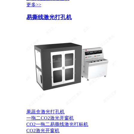
更多>>
易撕线激光打孔机
果蔬盒激光打孔机
一拖二CO2激光开窗机
CO2一拖二易撕线激光打标机
CO2激光开窗机