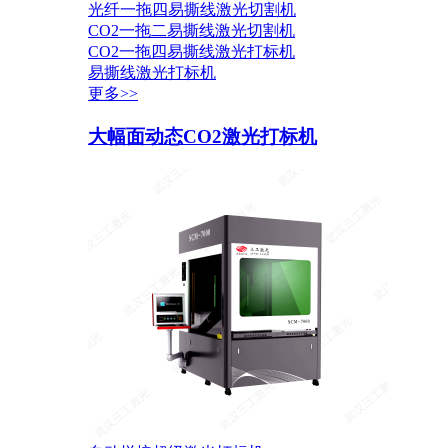
光纤一拖四易撕线激光切割机
CO2一拖二易撕线激光切割机
CO2一拖四易撕线激光打标机
易撕线激光打标机
更多>>
大幅面动态CO2激光打标机