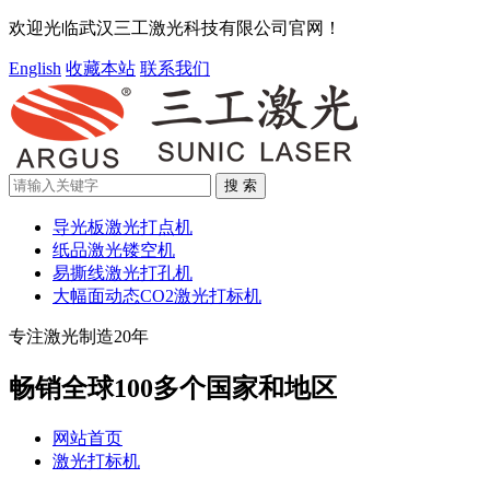
欢迎光临武汉三工激光科技有限公司官网！
English
收藏本站
联系我们
导光板激光打点机
纸品激光镂空机
易撕线激光打孔机
大幅面动态CO2激光打标机
专注激光制造
20
年
畅销全球
100
多个国家和地区
网站首页
激光打标机