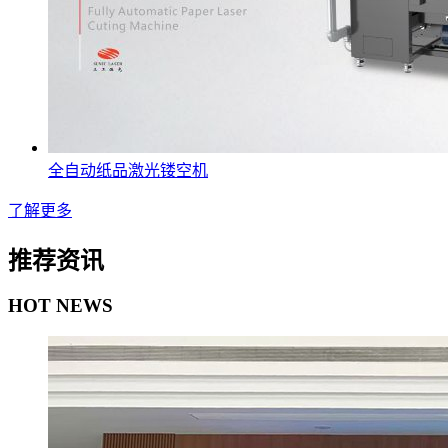
全自动纸品激光镂空机
了解更多
推荐资讯
HOT NEWS